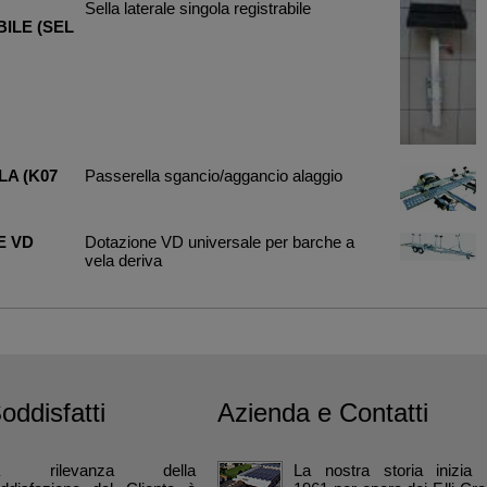
Sella laterale singola registrabile
ILE (SEL
A (K07
Passerella sgancio/aggancio alaggio
E VD
Dotazione VD universale per barche a
vela deriva
Soddisfatti
Azienda e Contatti
a rilevanza della
La nostra storia inizia 