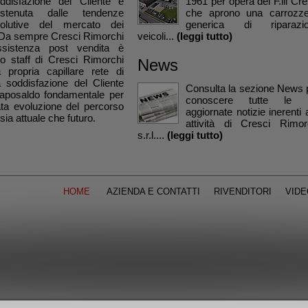
ddisfazione del Cliente è
1961 per opera dei F.lli Cre
ostenuta dalle tendenze
che aprono una carrozze
olutive del mercato dei
generica di riparazi
i. Da sempre Cresci Rimorchi
veicoli...
(leggi tutto)
L'assistenza post vendita è
llo staff di Cresci Rimorchi
News
la propria capillare rete di
la soddisfazione del Cliente
Consulta la sezione News 
caposaldo fondamentale per
conoscere tutte le 
ata evoluzione del percorso
aggiornate notizie inerenti a
sia attuale che futuro.
attività di Cresci Rimor
s.r.l....
(leggi tutto)
HOME
AZIENDA E CONTATTI
RIVENDITORI
VIDE