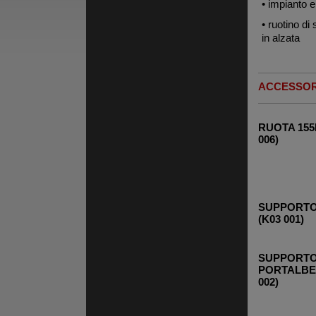
• impianto e
• ruotino d
in alzata
ACCESSOR
RUOTA 155
006)
SUPPORTO
(K03 001)
SUPPORT
PORTALBE
002)