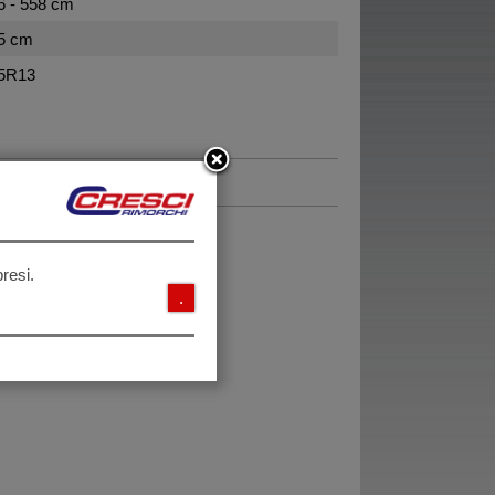
6 - 558 cm
5 cm
5R13
resi.
.