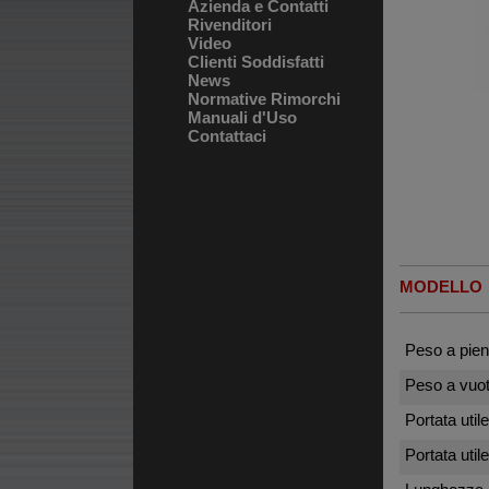
Azienda e Contatti
Rivenditori
Video
Clienti Soddisfatti
News
Normative Rimorchi
Manuali d'Uso
Contattaci
MODELLO
Peso a pien
Peso a vuot
Portata util
Portata util