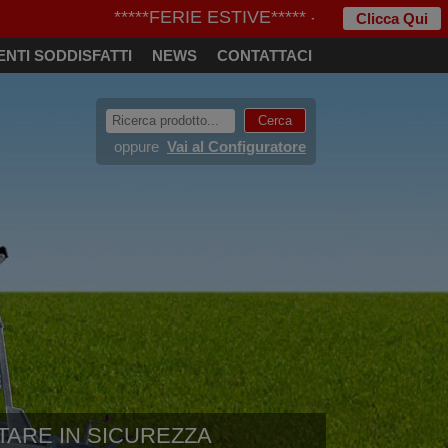
*****FERIE ESTIVE***** - Informiamo clienti e 
Clicca Qui
ENTI SODDISFATTI
NEWS
CONTATTACI
oppure
Vai al Configuratore
TARE IN SICUREZZA