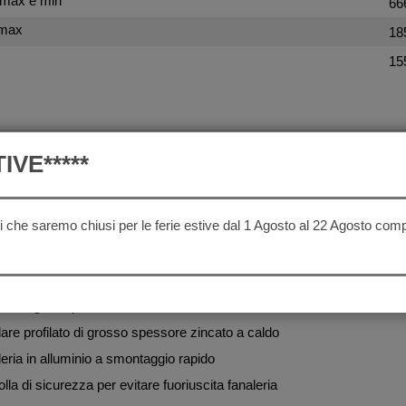
max e min
66
 max
18
15
I CARATTERISTICHE
IVE*****
culante
ori che saremo chiusi per le ferie estive dal 1 Agosto al 22 Agosto comp
epulsione meccanica con sblocco autoreverse per retromarcia
ne a barra di torsione su gomma a ruote indipendenti
luci a nuova normativa comprensivo di retromarcia
arafanghi calpestabili
olare profilato di grosso spessore zincato a caldo
leria in alluminio a smontaggio rapido
lla di sicurezza per evitare fuoriuscita fanaleria