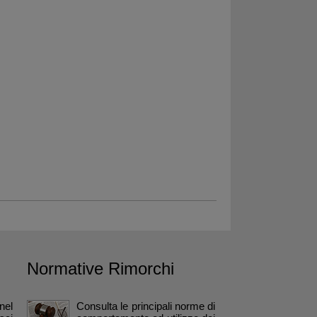
Normative Rimorchi
nel
Consulta le principali norme di