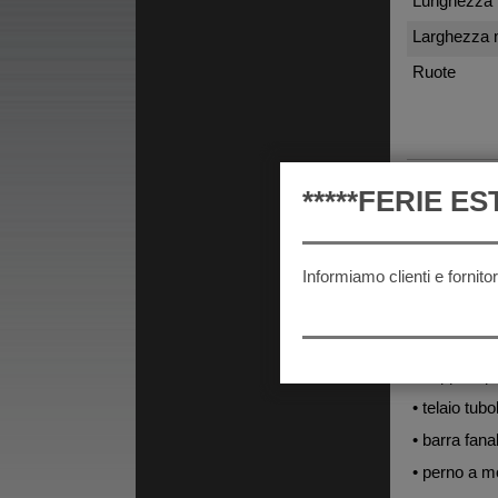
Lunghezza 
Larghezza
Ruote
PRINCIPAL
*****FERIE EST
• telaio bas
Informiamo clienti e fornit
• freno a r
• sospensio
• impianto 
• supporti p
• telaio tub
• barra fana
• perno a mo