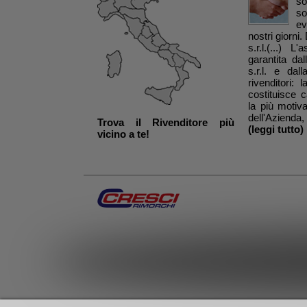
so
s
ev
nostri giorn
s.r.l.(...) 
garantita da
s.r.l. e dal
rivenditori: 
costituisce 
la più motiv
dell'Azienda, 
Trova il Rivenditore più
(leggi tutto)
vicino a te!