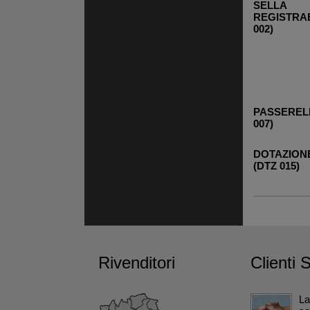
SELLA
REGISTRAB
002)
PASSERELL
007)
DOTAZION
(DTZ 015)
Rivenditori
Clienti 
L