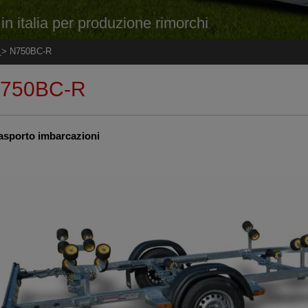
n italia per produzione rimorchi
i
> N750BC-R
750BC-R
asporto imbarcazioni