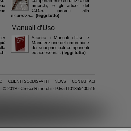
sci
comportamento ed utilizzo dei
ria
rimorchi, e gli articoli del
one
C.D.S. inerenti alla
sicurezza....
(leggi tutto)
Manuali d'Uso
per
Scarica i Manuali d'Uso e
più
Manutenzione del rimorchio e
lla
dei suoi principali componenti
chi
ed accessori....
(leggi tutto)
O
CLIENTI SODDISFATTI
NEWS
CONTATTACI
© 2019 - Cresci Rimorchi - P.Iva IT01859400515