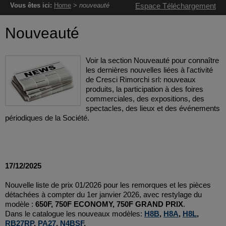
Vous êtes ici:
Home
>
nouveauté
Espace Téléchargement
Nouveauté
Voir la section Nouveauté pour connaître
les dernières nouvelles liées à l'activité
de Cresci Rimorchi srl: nouveaux
produits, la participation à des foires
commerciales, des expositions, des
spectacles, des lieux et des événements
périodiques de la Société.
17/12/2025
Nouvelle liste de prix 01/2026 pour les remorques et les pièces
détachées à compter du 1er janvier 2026, avec restylage du
modèle :
650F, 750F ECONOMY, 750F GRAND PRIX
.
Dans le catalogue les nouveaux modèles:
H8B
,
H8A
,
H8L
,
RB27RP
,
PA27
,
N4BSF
.