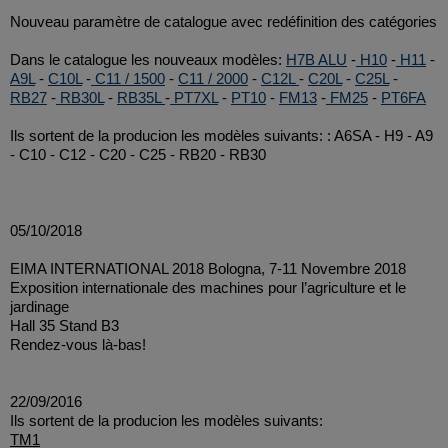
Nouveau paramètre de catalogue avec redéfinition des catégories
Dans le catalogue les nouveaux modèles:
H7B ALU
-
H10
-
H11
-
A9L
-
C10L
-
C11 / 1500
-
C11 / 2000
-
C12L
-
C20L
-
C25L
-
RB27
-
RB30L
-
RB35L
-
PT7XL
-
PT10
-
FM13
-
FM25
-
PT6FA
Ils sortent de la producion les modèles suivants: : A6SA - H9 - A9
- C10 - C12 - C20 - C25 - RB20 - RB30
05/10/2018
EIMA INTERNATIONAL 2018 Bologna, 7-11 Novembre 2018
Exposition internationale des machines pour l’agriculture et le
jardinage
Hall 35 Stand B3
Rendez-vous là-bas!
22/09/2016
Ils sortent de la producion les modèles suivants:
TM1