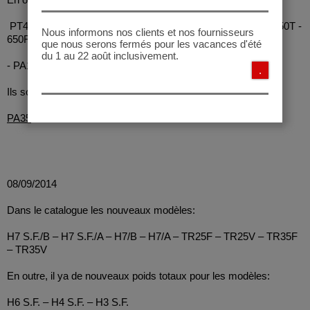
PT4 S.F. - PT6 - PT6C - PT6CA - PT6F - PT7E - PT7CE - 750T -
Nous informons nos clients et nos fournisseurs
650F - PT15 - PT15L - PT15XL - TM5 - TM6
que nous serons fermés pour les vacances d'été
du 1 au 22 août inclusivement.
- PA10 - PA14 - PA15 - PA15C
.
Ils sortent de la producion les modèles suivants:
PA35
08/09/2014
Dans le catalogue les nouveaux modèles:
H7 S.F./B – H7 S.F./A – H7/B – H7/A – TR25F – TR25V – TR35F
– TR35V
En outre, il ya de nouveaux poids totaux pour les modèles:
H6 S.F. – H4 S.F. – H3 S.F.